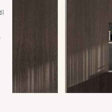
di
e
e