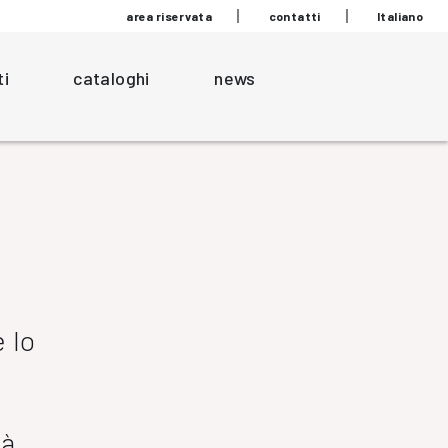
area riservata
contatti
Italiano
ti
cataloghi
news
 lo
l
tà