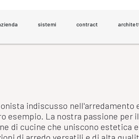
azienda
sistemi
contract
architet
gonista indiscusso nell'arredamento e
ro esempio. La nostra passione per i
one di cucine che uniscono estetica e
oni di arredo versatili e di alta quali