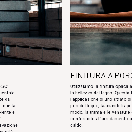
FINITURA A POR
 FSC:
Utilizziamo la finitura opaca 
ientale.
la bellezza del legno. Questa
te da
l'applicazione di uno strato di
o che la
pori del legno, lasciandoli aper
biente e
modo, la trama e le venature 
C
conferendo all'arredamento u
rvazione
caldo.
versità.